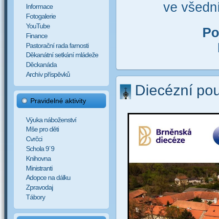
ve všední
Informace
Fotogalerie
YouTube
Po
Finance
Pastorační rada farnosti
Děkanátní setkání mládeže
Děckanáda
Archív příspěvků
Diecézní pou
Pravidelné aktivity
Výuka náboženství
Mše pro děti
Cvrčci
Schola 9´9
Knihovna
Ministranti
Adopce na dálku
Zpravodaj
Tábory