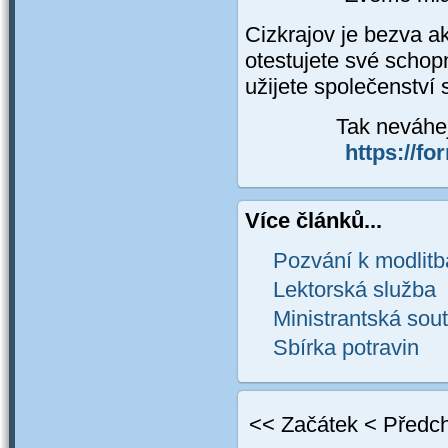
Cizkrajov je bezva ak
otestujete své schop
užijete společenství s
Tak neváhej
https://
Více článků...
Pozvání k modlit
Lektorská služba
Ministrantská sou
Sbírka potravin
<<
Začátek
<
Předc